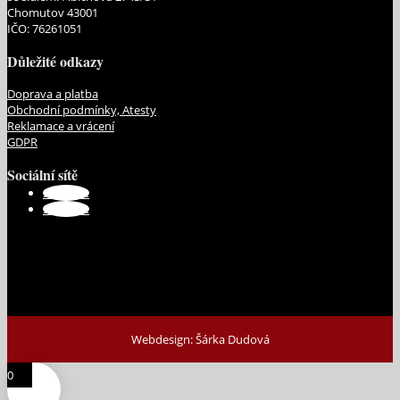
Chomutov 43001
IČO: 76261051
Důležité odkazy
Doprava a platba
Obchodní podmínky, Atesty
Reklamace a vrácení
GDPR
Sociální sítě
Sledovat
Sledovat
Webdesign: Šárka Dudová
0