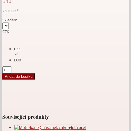
B401
750.00
Kč
Skladem
CZK
CZK
EUR
Náramek
s
Přidat do košíku
maltézskými
kříži
ocel
Chopper
množství
Související produkty