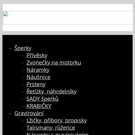
Šperky
Přívěsky
Zvonečky na motorku
Náramky
Náušnice
Prsteny
Řetízky, náhrdelníky
SADY šperků
KRABIČKY
Gravírování
Lžičky, příbory, propisky
Talismany, růžence
Náramky s gravírováním