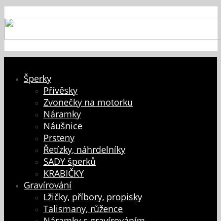
Šperky
Přívěsky
Zvonečky na motorku
Náramky
Náušnice
Prsteny
Řetízky, náhrdelníky
SADY šperků
KRABIČKY
Gravírování
Lžičky, příbory, propisky
Talismany, růžence
Náramky s gravírováním