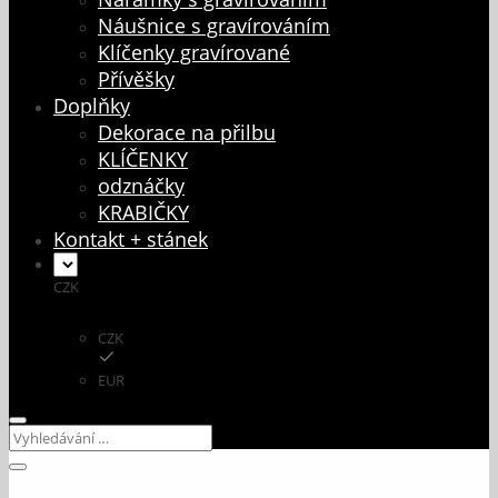
Náušnice s gravírováním
Klíčenky gravírované
Přívěšky
Doplňky
Dekorace na přilbu
KLÍČENKY
odznáčky
KRABIČKY
Kontakt + stánek
CZK
CZK
EUR