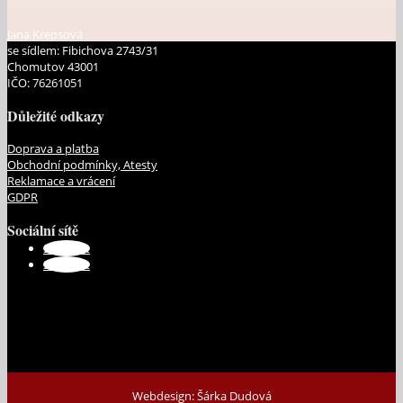
Jana Krepsová
se sídlem: Fibichova 2743/31
Chomutov 43001
IČO: 76261051
Důležité odkazy
Doprava a platba
Obchodní podmínky, Atesty
Reklamace a vrácení
GDPR
Sociální sítě
Sledovat
Sledovat
Webdesign: Šárka Dudová