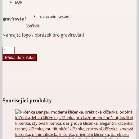
EUR
s vlastním textem
gravírování
Vyčistit
Upload an image
Klíčenka
-
Přidat do košíku
talisman
Anděl
s
textem
na
přání
množství
Související produkty