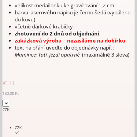
velikost medailonku ke gravírování 1,2 cm
barva laserového nápisu je černo-šedá (vypáleno
do kovu)
včetně dárkové krabičky
zhotovení do 2 dnů od objednání
zakázková výroba = nezasíláme na dobírku
text na přání uveďte do objednávky např.:
Mamince; Tati, jezdi opatrně
(maximálně 3 slova)
K111
180.00
Kč
CZK
CZK