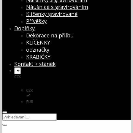
Náušnice s gravírováním
Klíčenky gravírované
Přívěšky
Doplňky
Dekorace na přilbu
KLÍČENKY
odznáčky
KRABIČKY
Kontakt + stánek
CZK
CZK
EUR