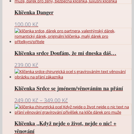
Klíčenka Danger
100.00
Kč
Klíčenka srdce Doufám, že mi dneska dáš…
239.00
Kč
Klíčenka Srdce se jménem/věnováním na přání
Rozpětí
249.00
Kč
–
349.00
Kč
cen:
249.00 Kč
až
Klíčenka „Když nejde o život, nejde o nic! +
349.00 Kč
věnování