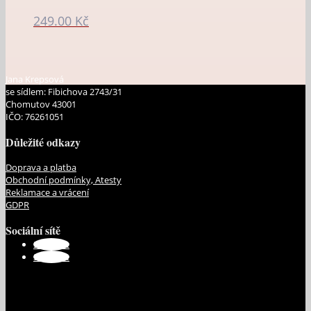
249.00
Kč
Jana Krepsová
se sídlem: Fibichova 2743/31
Chomutov 43001
IČO: 76261051
Důležité odkazy
Doprava a platba
Obchodní podmínky, Atesty
Reklamace a vrácení
GDPR
Sociální sítě
Sledovat
Sledovat