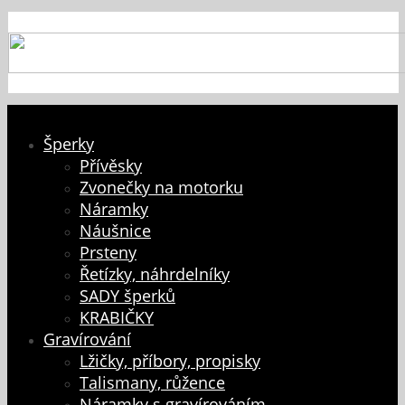
Šperky
Přívěsky
Zvonečky na motorku
Náramky
Náušnice
Prsteny
Řetízky, náhrdelníky
SADY šperků
KRABIČKY
Gravírování
Lžičky, příbory, propisky
Talismany, růžence
Náramky s gravírováním