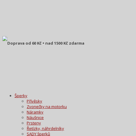
Doprava od 60 Kč • nad 1500 Kč zdarma
Šperky
Přívěsky
Zvonečky na motorku
Náramky
Náušnice
Prsteny
Řetízky, náhrdelníky
SADY šperků