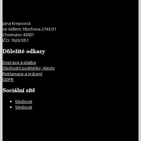
Jana Krepsová
se sídlem: Fibichova 2743/31
Chomutov 43001
IČO: 76261051
Důležité odkazy
Doprava a platba
Obchodní podmínky, Atesty
Reklamace a vrácení
GDPR
Sociální sítě
Sledovat
Sledovat