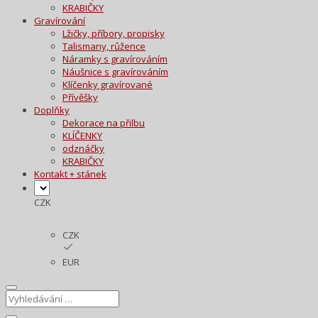
KRABIČKY
Gravírování
Lžičky, příbory, propisky
Talismany, růžence
Náramky s gravírováním
Náušnice s gravírováním
Klíčenky gravírované
Přívěšky
Doplňky
Dekorace na přilbu
KLÍČENKY
odznáčky
KRABIČKY
Kontakt + stánek
CZK
CZK
EUR