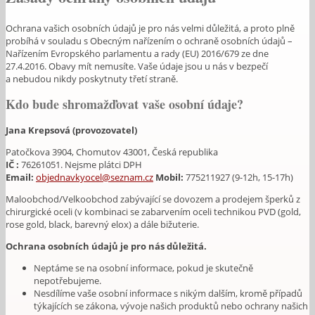
Ochrana vašich osobních údajů je pro nás velmi důležitá, a proto plně
probíhá v souladu s Obecným nařízením o ochraně osobních údajů –
Nařízením Evropského parlamentu a rady (EU) 2016/679 ze dne
27.4.2016. Obavy mít nemusíte. Vaše údaje jsou u nás v bezpečí
a nebudou nikdy poskytnuty třetí straně.
Kdo bude shromažďovat vaše osobní údaje?
Jana Krepsová (provozovatel)
Patočkova 3904, Chomutov 43001, Česká republika
IČ :
76261051. Nejsme plátci DPH
Email:
objednavkyocel@seznam.cz
Mobil:
775211927 (9-12h, 15-17h)
Maloobchod/Velkoobchod zabývající se dovozem a prodejem šperků z
chirurgické oceli (v kombinaci se zabarvením oceli technikou PVD (gold,
rose gold, black, barevný elox) a dále bižuterie.
Ochrana osobních údajů je pro nás důležitá.
Neptáme se na osobní informace, pokud je skutečně
nepotřebujeme.
Nesdílíme vaše osobní informace s nikým dalším, kromě případů
týkajících se zákona, vývoje našich produktů nebo ochrany našich