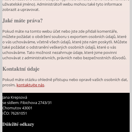
uživatelské jméno). Administrátoři webu mohou také tyto informace
zobrazit a upravovat.
Jaké máte práva?
Pokud máte na tomto webu účet nebo jste zde přidali komentáře,
můžete požádat o obdržení souboru s exportem osobních údajů, které
o vás uchováváme, včetně všech údajů, které jste nám poskytli. Můžete
také požádat o odstranění veškerých osobních údajů, které o vás
uchováváme. Tato možnost nezahrnuje údaje, které jsme povinni
uchovávat z administrativních, právních nebo bezpečnostních důvodů.
Kontaktní údaje
Pokud máte otázku ohledně přístupu nebo opravě vašich osobních dat,
prosím,
kontaktujte nás
.
Jana Krepsová
se sídlem: Fibichova 2743/31
Chomutov 43001
IČO: 76261051
Důležité odkazy