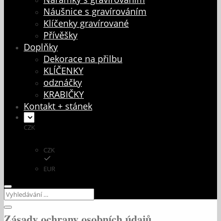
Náušnice s gravírováním
Klíčenky gravírované
Přívěšky
Doplňky
Dekorace na přilbu
KLÍČENKY
odznáčky
KRABIČKY
Kontakt + stánek
CZK
CZK
EUR
Zásady ochrany osobních údajů