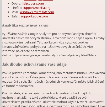
Opera:
help.opera.com
Firefox:
support.mozilla.org
MSIE:
windows.microsoft.com
Safari:
support.apple.com
Analytika (oprávněný zájem)
Využíváme služeb Google Analytics pro anonymní analýzu chování
uživatelů našich webových stránek, abychom mohli najít a opravit chyby
v uživatelském rozhraní. Tato aplikace může využívat cookies
k mapování vašeho pohybu na našich webových stránkách. Více
informací naleznete na stránkách
služby https://www.google.com/analytics/learn/privacy.html?hl=cs
Jak dlouho uchováváme vaše údaje
Pokud přidáte komentář, komentář a jeho metadata budou uchovávána
po dobu neurčitou. Údaje jsou uchovávány za účelem automatického
rozpoznání a schválení všech následných komentářů, místo jejich držení
ve frontě moderování.
Pro uživatele, kteří se registrují na tomto webu (pokud mají tuto
možnost), ukládáme také osobní údaje, které uvádějí ve svém
uživatelském profilu. Všichni uživatelé mohou kdykoliv vidět, upravovat
nebo smazat své osobní údaje (s výjimkou toho, že nemohou změnit své