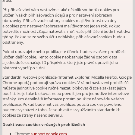
zruší.
Při přihlašování vám nastavíme také několik souborů cookies pro
uložení vašich přihlašovacích údajů a pro nastavení zobrazení
obrazovky. Přihlašovací soubory cookies mají životnost dva dny
a cookies pro nastavení zobrazení mají životnost jeden rok. Pokud
potvrdíte možnost „Zapamatovat si mě“, vaše přihlášení bude trvat dva
týdny. Pokud se ze svého účtu odhlásíte, přihlašovací cookies budou
odstraněny.
Pokud upravujete nebo publikujete článek, bude ve vašem prohlížeči
uložen další cookie. Tento cookie neobsahuje žádné osobní data
a jednoduše označuje ID příspěvku, který jste právě upravili. Jeho
platnost vyprší po 1 dni.
Standardní webové prohlížeče (Internet Explorer, Mozilla Firefox, Google
Chrome apod.) podporují správu cookies. V rámci nastavení prohlížečů
můžete jednotlivé cookie ručně mazat, blokovat či zcela zakázat jejich
použití, lze je také blokovat nebo povolit jen pro jednotlivé internetové
stránky. Pro detailnější informace prosím použijte nápovědu vašeho
prohlížeče. Pokud bude mít váš prohlížeč použití cookies povoleno,
budeme vycházet z toho, že souhlasíte s využíváním standardních
cookies ze strany našeho serveru.
Deaktivace cookies v různých prohlížečích
Chrome:
support.google.com