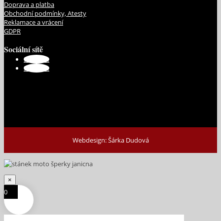
Doprava a platba
Obchodní podmínky, Atesty
Reklamace a vrácení
GDPR
Sociální sítě
Sledovat
Sledovat
Webdesign: Šárka Dudová
×
0