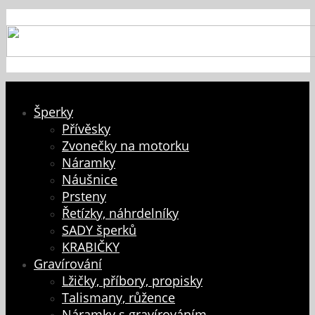
Šperky
Přívěsky
Zvonečky na motorku
Náramky
Náušnice
Prsteny
Řetízky, náhrdelníky
SADY šperků
KRABIČKY
Gravírování
Lžičky, příbory, propisky
Talismany, růžence
Náramky s gravírováním