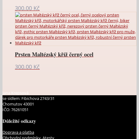
300.00
Kč
Prsten Maltézský kříž černý ocel
300.00
Kč
Jana Krepsová
se sídlem: Fibichova 2743/31
Chomutov 43001
IČO: 76261051
Důležité odkazy
Doprava a platba
Obchodní podmínky, Atesty