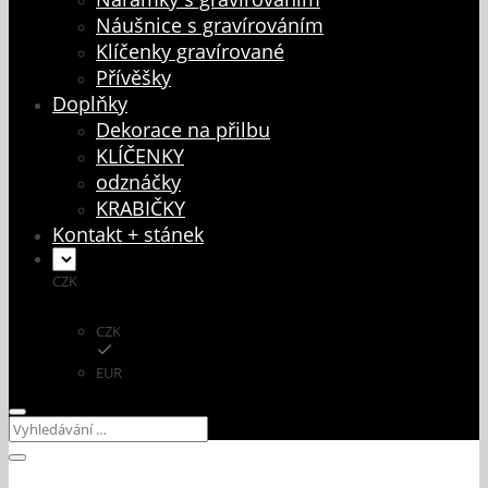
Náušnice s gravírováním
Klíčenky gravírované
Přívěšky
Doplňky
Dekorace na přilbu
KLÍČENKY
odznáčky
KRABIČKY
Kontakt + stánek
CZK
CZK
EUR