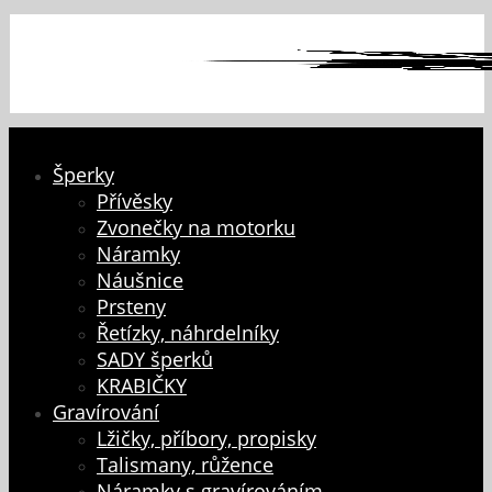
Šperky
Přívěsky
Zvonečky na motorku
Náramky
Náušnice
Prsteny
Řetízky, náhrdelníky
SADY šperků
KRABIČKY
Gravírování
Lžičky, příbory, propisky
Talismany, růžence
Náramky s gravírováním