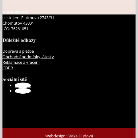
Jana Krepsová
se sídlem: Fibichova 2743/31
Chomutov 43001
IČO: 76261051
Důležité odkazy
Doprava a platba
Obchodní podmínky, Atesty
Reklamace a vrácení
GDPR
Sociální sítě
Sledovat
Sledovat
Webdesign: Šárka Dudová