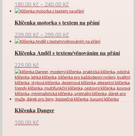
Rozpětí
180.00
Kč
–
240.00
Kč
cen:
180.00 Kč
Klíčenka motorka s textem na přání
až
240.00 Kč
Rozpětí
239.00
Kč
–
299.00
Kč
cen:
239.00 Kč
Klíčenka Anděl s textem/věnováním na přání
až
299.00 Kč
229.00
Kč
Klíčenka Danger
100.00
Kč