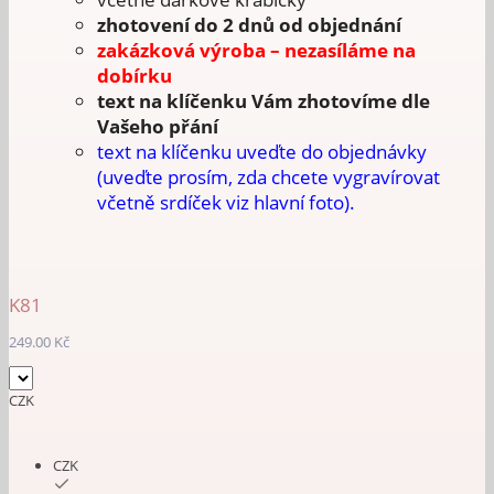
zhotovení do 2 dnů od objednání
zakázková výroba – nezasíláme na
dobírku
text na klíčenku Vám zhotovíme dle
Vašeho přání
text na klíčenku uveďte do objednávky
(uveďte prosím, zda chcete vygravírovat
včetně srdíček viz hlavní foto).
K81
249.00
Kč
CZK
CZK