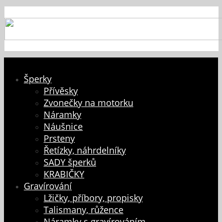
Šperky
Přívěsky
Zvonečky na motorku
Náramky
Náušnice
Prsteny
Řetízky, náhrdelníky
SADY šperků
KRABIČKY
Gravírování
Lžičky, příbory, propisky
Talismany, růžence
Náramky s gravírováním