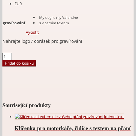
EUR
My dog is my Valentine
gravírování
s vlastním textem
Vyčistit
Upload an image
Klíčenka
pro
Přidat do košíku
pejskaře
Psí
tlapka
množství
Související produkty
Klíčenka pro motorkáře, řidiče s textem na přání