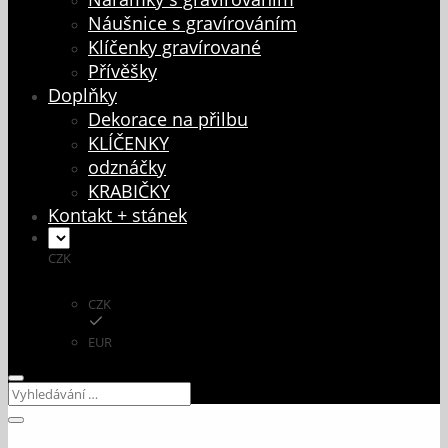
Náušnice s gravírováním
Klíčenky gravírované
Přívěšky
Doplňky
Dekorace na přilbu
KLÍČENKY
odznáčky
KRABIČKY
Kontakt + stánek
CZK
CZK
EUR