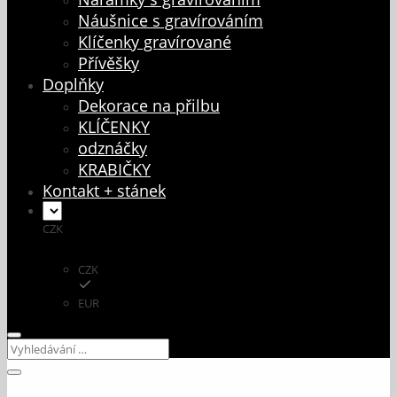
Náušnice s gravírováním
Klíčenky gravírované
Přívěšky
Doplňky
Dekorace na přilbu
KLÍČENKY
odznáčky
KRABIČKY
Kontakt + stánek
CZK
CZK
EUR