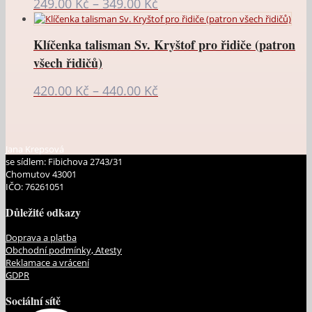
Rozpětí
249.00
Kč
–
349.00
Kč
cen:
249.00 Kč
Klíčenka talisman Sv. Kryštof pro řidiče (patron
až
všech řidičů)
349.00 Kč
Rozpětí
420.00
Kč
–
440.00
Kč
cen:
420.00 Kč
až
Jana Krepsová
440.00 Kč
se sídlem: Fibichova 2743/31
Chomutov 43001
IČO: 76261051
Důležité odkazy
Doprava a platba
Obchodní podmínky, Atesty
Reklamace a vrácení
GDPR
Sociální sítě