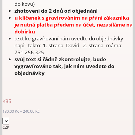
do kovu)
zhotovení do 2 dnů od objednání
u klíčenek s gravírováním na přání zákazníka
je nutná platba předem na účet, nezasíláme na
dobírku
text ke gravírování nám uveďte do objednávky
např. takto: 1. strana: David 2. strana: máma:
751 256 325
svůj text si řádně zkontrolujte, bude
vygravírováno tak, jak nám uvedete do
objednávky
K85
Rozpětí
180.00
Kč
–
240.00
Kč
cen:
180.00 Kč
CZK
až
240.00 Kč