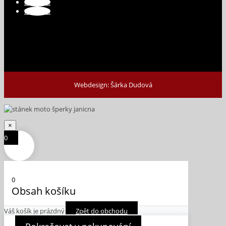
Sledovat
Sledovat
Webdesign: Šárka Dudová
×
0
0
Obsah košíku
Váš košík je prázdný
Zpět do obchodu