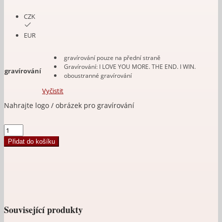
CZK
EUR
gravírování pouze na přední straně
Gravírování: I LOVE YOU MORE. THE END. I WIN.
gravírování
oboustranné gravírování
Vyčistit
Upload an image
Klíčenka
pro
Přidat do košíku
motorkáře,
řidiče
s
textem
na
přání
množství
Související produkty