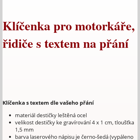
Klíčenka pro motorkáře,
řidiče s textem na přání
Klíčenka s textem dle vašeho přání
materiál destičky leštěná ocel
velikost destičky ke gravírování 4 x 1 cm, tloušťka
1,5 mm
barva laserového nápisu je černo-šedá (vypáleno