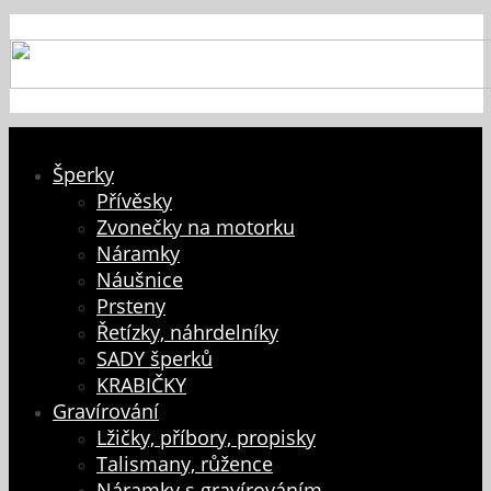
Šperky
Přívěsky
Zvonečky na motorku
Náramky
Náušnice
Prsteny
Řetízky, náhrdelníky
SADY šperků
KRABIČKY
Gravírování
Lžičky, příbory, propisky
Talismany, růžence
Náramky s gravírováním