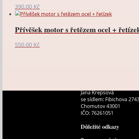
390.00
Kč
Přívěšek motor s řetězem ocel + řetíze
550.00
Kč
Jana Krepsová
se sídlem: Fibichova 274
Chomutov 43001
IČO: 76261051
Důležité odkazy