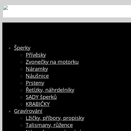
Šperky
Přívěsky
Zvonečky na motorku
Náramky
Náušnice
Prsteny
Řetízky, náhrdelníky
SADY šperků
KRABIČKY
Gravírování
Lžičky, příbory, propisky
Talismany, růžence