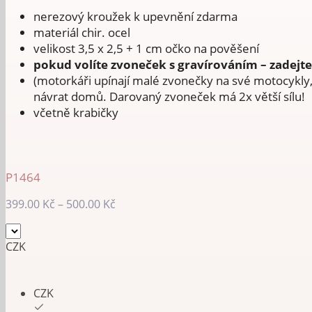
nerezový kroužek k upevnění zdarma
materiál chir. ocel
velikost 3,5 x 2,5 + 1 cm očko na pověšení
pokud volíte zvoneček s gravírováním – zadejt
(motorkáři upínají malé zvonečky na své motocykly,
návrat domů. Darovaný zvoneček má 2x větší sílu!
včetně krabičky
P1464
Rozpětí
399.00
Kč
–
500.00
Kč
cen:
399.00 Kč
CZK
až
500.00 Kč
CZK