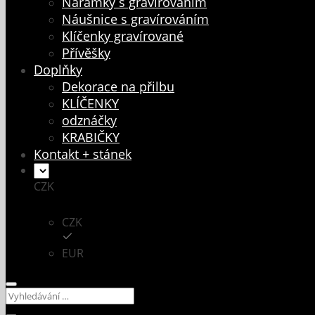
Náramky s gravírováním
Náušnice s gravírováním
Klíčenky gravírované
Přívěšky
Doplňky
Dekorace na přilbu
KLÍČENKY
odznáčky
KRABIČKY
Kontakt + stánek
CZK
CZK
EUR