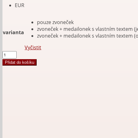
EUR
pouze zvoneček
zvoneček + medailonek s vlastním textem (
varianta
zvoneček + medailonek s vlastním textem (
Vyčistit
Motorkářský
zvoneček
Přidat do košíku
Route
66
+
gravírování
množství