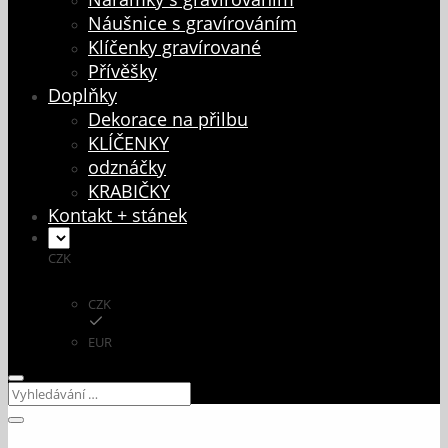
Náušnice s gravírováním
Klíčenky gravírované
Přívěšky
Doplňky
Dekorace na přilbu
KLÍČENKY
odznáčky
KRABIČKY
Kontakt + stánek
CZK
CZK
EUR