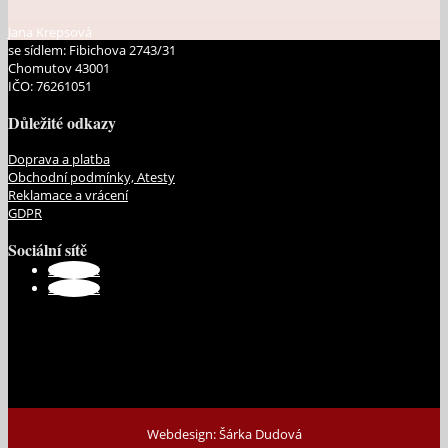
Jana Krepsová
se sídlem: Fibichova 2743/31
Chomutov 43001
IČO: 76261051
Důležité odkazy
Doprava a platba
Obchodní podmínky, Atesty
Reklamace a vrácení
GDPR
Sociální sítě
Sledovat
Sledovat
Webdesign: Šárka Dudová