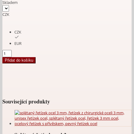
Skladem
CZK
CZK
EUR
Nákotník
-
Přidat do košíku
řetízek
na
nohu
křídla
ocel
množství
Související produkty