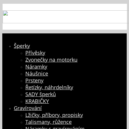
Šperky
Přívěsky
Zvonečky na motorku
Náramky
Náušnice
Prsteny
Řetízky, náhrdelníky
SADY šperků
KRABIČKY
Gravírování
Lžičky, příbory, propisky
Talismany, růžence
Náramky s gravírováním