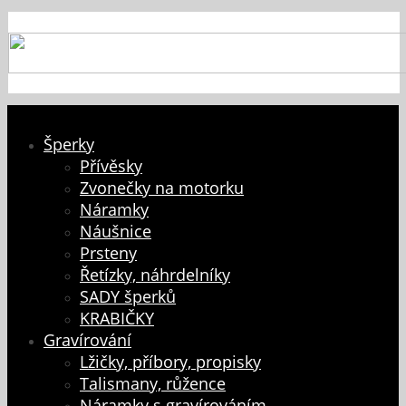
Šperky
Přívěsky
Zvonečky na motorku
Náramky
Náušnice
Prsteny
Řetízky, náhrdelníky
SADY šperků
KRABIČKY
Gravírování
Lžičky, příbory, propisky
Talismany, růžence
Náramky s gravírováním