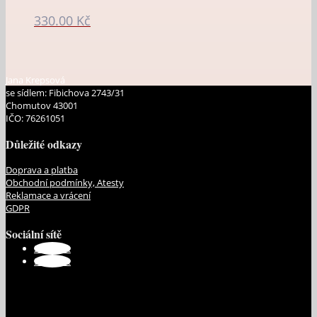
330.00
Kč
Jana Krepsová
se sídlem: Fibichova 2743/31
Chomutov 43001
IČO: 76261051
Důležité odkazy
Doprava a platba
Obchodní podmínky, Atesty
Reklamace a vrácení
GDPR
Sociální sítě
Sledovat
Sledovat