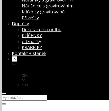
Náušnice s gravírováním
Klíčenky gravírované
Přívěšky
Doplňky
Dekorace na přilbu
KLÍČENKY
odznáčky
KRABIČKY
Kontakt + stánek
CZK
CZK
EUR