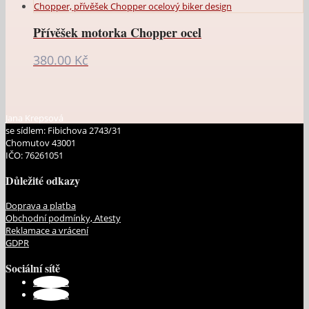
Přívěšek motorka Chopper ocel
380.00
Kč
Jana Krepsová
se sídlem: Fibichova 2743/31
Chomutov 43001
IČO: 76261051
Důležité odkazy
Doprava a platba
Obchodní podmínky, Atesty
Reklamace a vrácení
GDPR
Sociální sítě
Sledovat
Sledovat