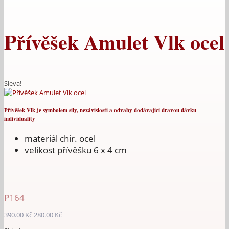
Přívěšek Amulet Vlk ocel
Sleva!
Přívěšek Vlk je symbolem síly, nezávislosti a odvahy dodávající dravou dávku
individuality
materiál chir. ocel
velikost přívěšku 6 x 4 cm
P164
Původní
Aktuální
390.00
Kč
280.00
Kč
cena
cena