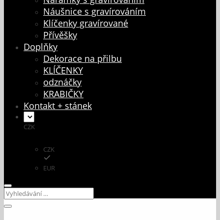
Náušnice s gravírováním
Klíčenky gravírované
Přívěšky
Doplňky
Dekorace na přilbu
KLÍČENKY
odznáčky
KRABIČKY
Kontakt + stánek
CZK
CZK
EUR