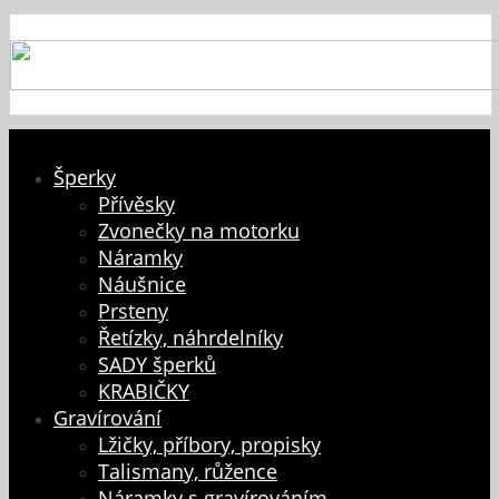
Šperky
Přívěsky
Zvonečky na motorku
Náramky
Náušnice
Prsteny
Řetízky, náhrdelníky
SADY šperků
KRABIČKY
Gravírování
Lžičky, příbory, propisky
Talismany, růžence
Náramky s gravírováním