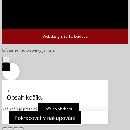
Webdesign: Šárka Dudová
×
0
0
Obsah košíku
Váš košík je prázdný
Zpět do obchodu
Pokračovat v nakupování