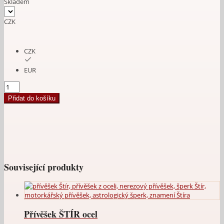
Skladem
byla:
je:
390.00 Kč.
280.00 Kč.
CZK
CZK
EUR
Přívěšek
Amulet
Přidat do košíku
Vlk
ocel
množství
Související produkty
Přívěšek ŠTÍR ocel