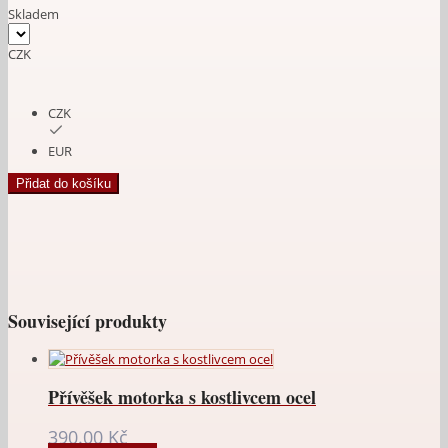
Skladem
CZK
CZK
EUR
Přívěšek
Přidat do košíku
Buell
ocel
množství
Související produkty
Přívěšek motorka s kostlivcem ocel
390.00
Kč