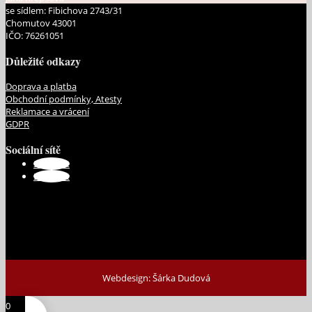
se sídlem: Fibichova 2743/31
Chomutov 43001
IČO: 76261051
Důležité odkazy
Doprava a platba
Obchodní podmínky, Atesty
Reklamace a vrácení
GDPR
Sociální sítě
Sledovat
Sledovat
Webdesign: Šárka Dudová
0