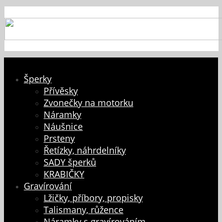
Šperky
Přívěsky
Zvonečky na motorku
Náramky
Náušnice
Prsteny
Řetízky, náhrdelníky
SADY šperků
KRABIČKY
Gravírování
Lžičky, příbory, propisky
Talismany, růžence
Náramky s gravírováním