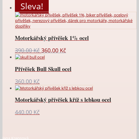
Sleva!
Motorkářský přívěšek 1% ocel
Původní
Aktuální
390.00
Kč
360.00
Kč
cena
cena
byla:
je:
Přívěšek Bull Skull ocel
390.00 Kč.
360.00 Kč.
360.00
Kč
Motorkářský přívěšek kříž s lebkou ocel
440.00
Kč
Jana Krepsová