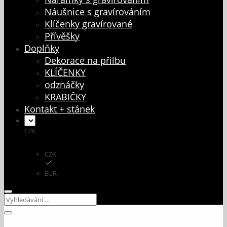
Náušnice s gravírováním
Klíčenky gravírované
Přívěšky
Doplňky
Dekorace na přilbu
KLÍČENKY
odznáčky
KRABIČKY
Kontakt + stánek
CZK
CZK
EUR