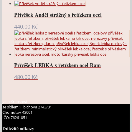
Přívěšek Anděl strážný s řetízkem ocel
440.00
Kč
Přívěšek LEBKA s řetízkem ocel Ram
480.00
Kč
Jana Krepsová
se sídlem: Fibichova 2743/31
Chomutov 43001
IČO: 76261051
Důležité odkazy