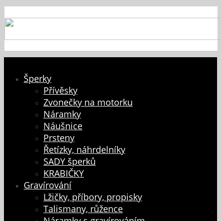
Šperky
Přívěsky
Zvonečky na motorku
Náramky
Náušnice
Prsteny
Řetízky, náhrdelníky
SADY šperků
KRABIČKY
Gravírování
Lžičky, příbory, propisky
Talismany, růžence
Náramky s gravírováním