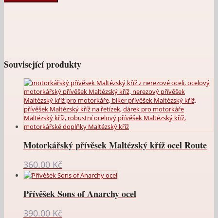
kříž
s
lebkami
množství
Související produkty
Motorkářský přívěsek Maltézský kříž ocel Route
360.00
Kč
Přívěšek Sons of Anarchy ocel
390.00
Kč