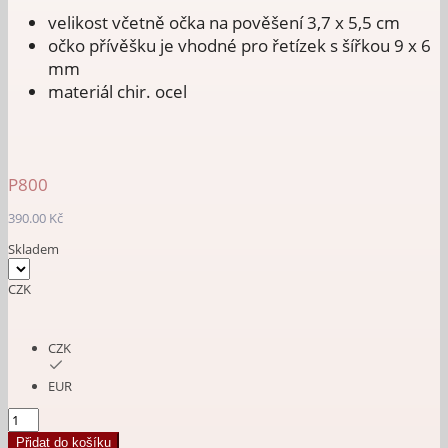
velikost včetně očka na pověšení 3,7 x 5,5 cm
očko přívěšku je vhodné pro řetízek s šířkou 9 x 6
mm
materiál chir. ocel
P800
390.00
Kč
Skladem
CZK
CZK
EUR
Přívěšek
Maltézský
Přidat do košíku