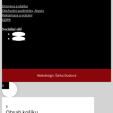
Doprava a platba
Obchodní podmínky, Atesty
Reklamace a vrácení
GDPR
Sociální sítě
Sledovat
Sledovat
Webdesign: Šárka Dudová
0
0
Obsah košíku