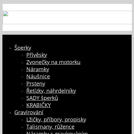
Šperky
Přívěsky
Zvonečky na motorku
Náramky
Náušnice
Prsteny
Řetízky, náhrdelníky
SADY šperků
KRABIČKY
Gravírování
Lžičky, příbory, propisky
Talismany, růžence
Náramky s gravírováním