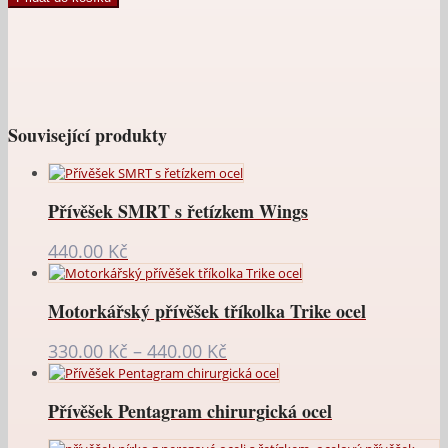
ocel
+
řetízek
množství
Související produkty
Přívěšek SMRT s řetízkem Wings
440.00
Kč
Motorkářský přívěšek tříkolka Trike ocel
Rozpětí
330.00
Kč
–
440.00
Kč
cen:
330.00 Kč
Přívěšek Pentagram chirurgická ocel
až
440.00 Kč