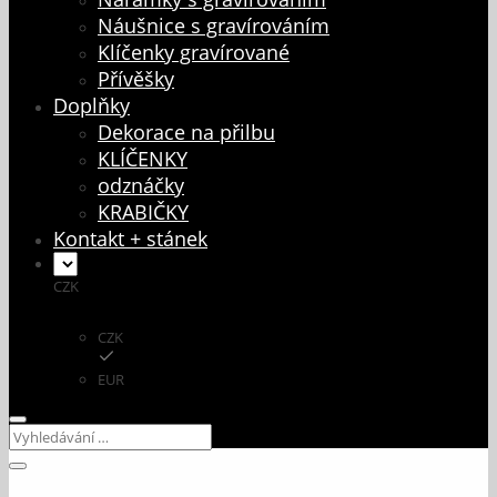
Náušnice s gravírováním
Klíčenky gravírované
Přívěšky
Doplňky
Dekorace na přilbu
KLÍČENKY
odznáčky
KRABIČKY
Kontakt + stánek
CZK
CZK
EUR