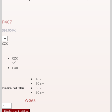
P467
399.00
Kč
CZK
CZK
EUR
45 cm
50 cm
Délka řetízku
55 cm
60 cm
Vyčistit
Přívěsek
TRIKE
Přidat do košíku