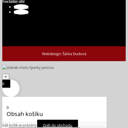
Sociální sítě
Sledovat
Sledovat
Webdesign: Šárka Dudová
×
0
0
Obsah košíku
Váš košík je prázdný
Zpět do obchodu