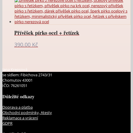
Přívěšek pírko ocel + řetízek
390.00
Kč
Jana Krepsová
se sídlem: Fibichova 2743/31
Chomutov 43001
IČO: 76261051
Důležité odkazy
Doprava a platba
Obchodní podmínky, Atesty
Reklamace a vrácení
GDPR