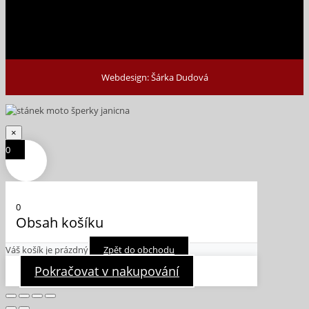
Webdesign: Šárka Dudová
×
0
0
Obsah košíku
Váš košík je prázdný
Zpět do obchodu
Pokračovat v nakupování