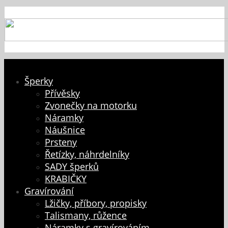
Šperky
Přívěsky
Zvonečky na motorku
Náramky
Náušnice
Prsteny
Řetízky, náhrdelníky
SADY šperků
KRABIČKY
Gravírování
Lžičky, příbory, propisky
Talismany, růžence
Náramky s gravírováním