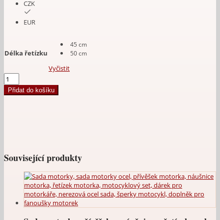
CZK
EUR
45 cm
Délka řetízku
50 cm
Vyčistit
Sada
Aprilia
Přidat do košíku
ocel
množství
Související produkty