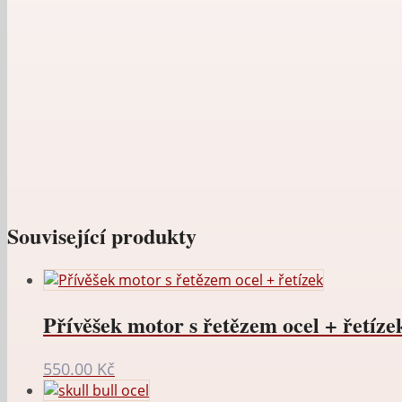
života
ocel
množství
Související produkty
Přívěšek motor s řetězem ocel + řetíze
550.00
Kč