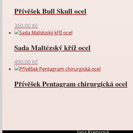
Přívěšek Bull Skull ocel
360.00
Kč
Sada Maltézský kříž ocel
490.00
Kč
Přívěšek Pentagram chirurgická ocel
Jana Krepsová