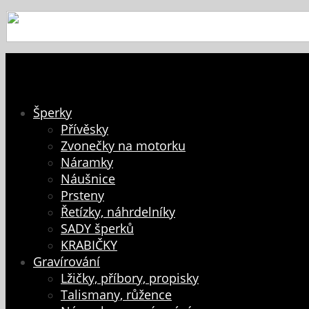
Šperky
Přívěsky
Zvonečky na motorku
Náramky
Náušnice
Prsteny
Řetízky, náhrdelníky
SADY šperků
KRABIČKY
Gravírování
Lžičky, příbory, propisky
Talismany, růžence