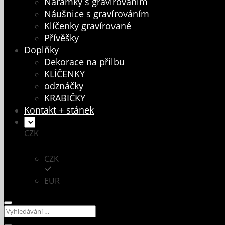
Náramky s gravírováním
Náušnice s gravírováním
Klíčenky gravírované
Přívěšky
Doplňky
Dekorace na přilbu
KLÍČENKY
odznáčky
KRABIČKY
Kontakt + stánek
CZK
CZK
EUR