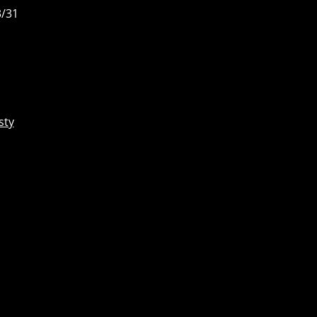
3/31
sty