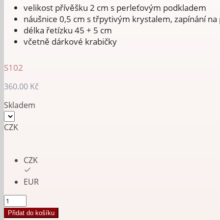
velikost přívěšku 2 cm s perleťovým podkladem
náušnice 0,5 cm s třpytivým krystalem, zapínání na
délka řetízku 45 + 5 cm
včetně dárkové krabičky
S102
360.00
Kč
Skladem
CZK
CZK
EUR
Sada
Strom
Přidat do košíku