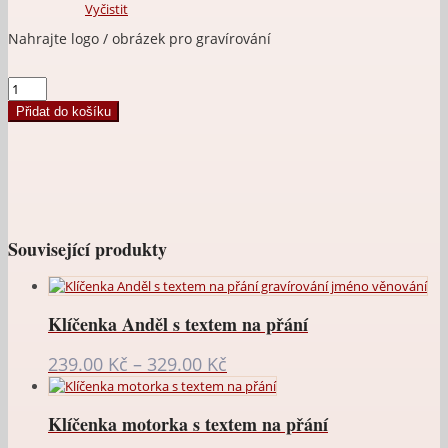
Vyčistit
Upload an image
Anděl-
talisman
Přidat do košíku
do
auta,
na
klíče,
na
kabelku
Aurora
Související produkty
(s
textem
na
přání)
množství
Klíčenka Anděl s textem na přání
Rozpětí
239.00
Kč
–
329.00
Kč
cen:
239.00 Kč
Klíčenka motorka s textem na přání
až