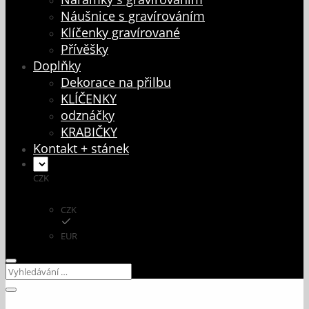
Náušnice s gravírováním
Klíčenky gravírované
Přívěšky
Doplňky
Dekorace na přilbu
KLÍČENKY
odznáčky
KRABIČKY
Kontakt + stánek
CZK
CZK
EUR