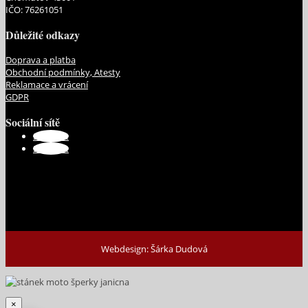
IČO: 76261051
Důležité odkazy
Doprava a platba
Obchodní podmínky, Atesty
Reklamace a vrácení
GDPR
Sociální sítě
Sledovat
Sledovat
Webdesign: Šárka Dudová
×