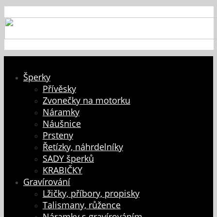
Šperky
Přívěsky
Zvonečky na motorku
Náramky
Náušnice
Prsteny
Řetízky, náhrdelníky
SADY šperků
KRABIČKY
Gravírování
Lžičky, příbory, propisky
Talismany, růžence
Náramky s gravírováním