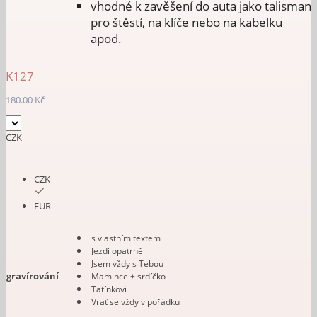
vhodné k zavěšení do auta jako talisman
pro štěstí, na klíče nebo na kabelku
apod.
K127
180.00
Kč
CZK
CZK
EUR
s vlastním textem
Jezdi opatrně
Jsem vždy s Tebou
gravírování
Mamince + srdíčko
Tatínkovi
Vrať se vždy v pořádku