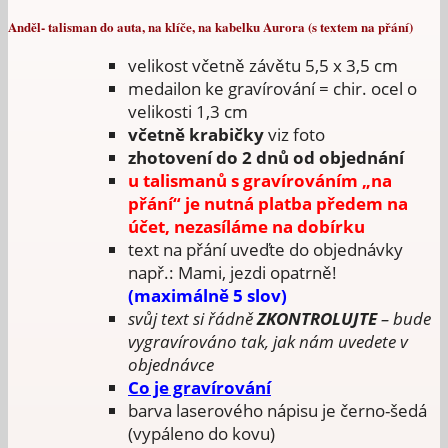
Anděl- talisman do auta, na klíče, na kabelku Aurora (s textem na přání)
velikost včetně závětu 5,5 x 3,5 cm
medailon ke gravírování = chir. ocel o
velikosti 1,3 cm
včetně krabičky
viz foto
zhotovení do 2 dnů od objednání
u talismanů s gravírováním „na
přání“ je nutná platba předem na
účet, nezasíláme na dobírku
text na přání uveďte do objednávky
např.: Mami, jezdi opatrně!
(maximálně 5 slov)
svůj text si řádně
ZKONTROLUJTE
– bude
vygravírováno tak, jak nám uvedete v
objednávce
Co je gravírování
barva laserového nápisu je černo-šedá
(vypáleno do kovu)